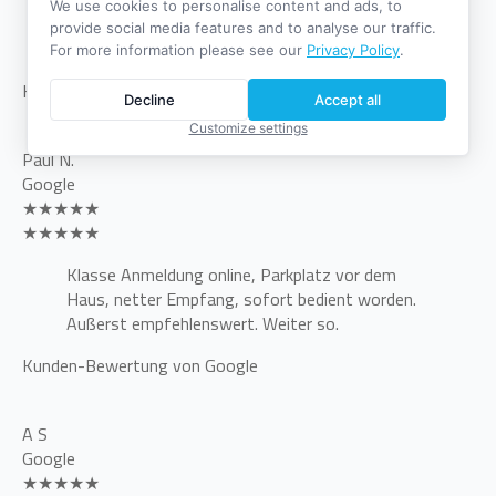
Bin sofort bedient worden. Sehr professionell
We use cookies to personalise content and ads, to
und kompetent, es gibt überhaupt nichts zu
provide social media features and to analyse our traffic.
meckern.
For more information please see our
Privacy Policy
.
Kunden-Bewertung von Google
Decline
Accept all
Customize settings
Paul N.
Google
★★★★★
★★★★★
Klasse Anmeldung online, Parkplatz vor dem
Haus, netter Empfang, sofort bedient worden.
Außerst empfehlenswert. Weiter so.
Kunden-Bewertung von Google
A S
Google
★★★★★