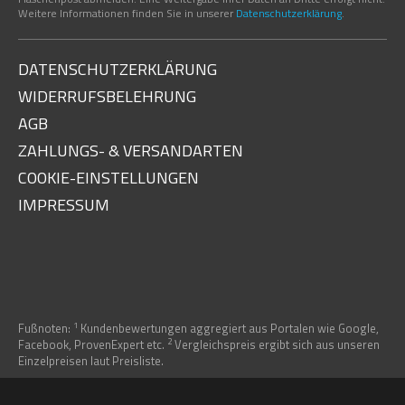
Weitere Informationen finden Sie in unserer
Datenschutzerklärung
.
DATENSCHUTZERKLÄRUNG
WIDERRUFSBELEHRUNG
AGB
ZAHLUNGS- & VERSANDARTEN
COOKIE-EINSTELLUNGEN
09:00–18:00 Uhr
IMPRESSUM
Termin vereinbaren
Anrufen
0453228991122
Kontakt
1
Fußnoten:
Kundenbewertungen aggregiert aus Portalen wie Google,
2
Facebook, ProvenExpert etc.
Vergleichspreis ergibt sich aus unseren
WhatsApp Chat
Einzelpreisen laut Preisliste.
Anfahrt