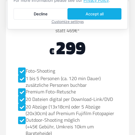
For more information please see our
Privacy Policy
.
Portrait Paket XL
Decline
Accept all
Customize settings
2
statt 469€
299
€
Foto-Shooting
1 bis 5 Personen (ca. 120 min Dauer)
zusätzliche Personen buchbar
Premium Foto-Retusche
20 Dateien digital per Download-Link/DVD
20 Abzüge (13x18cm) oder 5 Abzüge
(20x30cm) auf Premium Fujifilm Fotopapier
Outdoor-Shooting möglich
(+45€ Gebühr, Umkreis 10km um
Bargteheide)