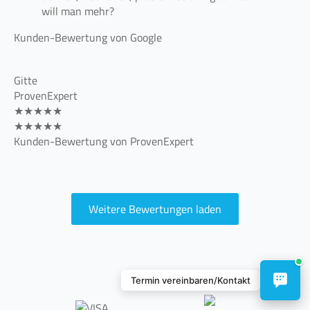
will man mehr?
Kunden-Bewertung von Google
Gitte
(09:00–18:00 Uhr)
ProvenExpert
★★★★★
Termin vereinbaren
★★★★★
Kunden-Bewertung von ProvenExpert
Anrufen
0453228991122
Kontakt
Weitere Bewertungen laden
WhatsApp Chat
Anfahrt
Termin vereinbaren/Kontakt
Konta