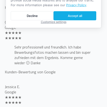
provide social media features and to analyse our traffic.
For more information please see our
Privacy Policy
.
Kunden-Bewertung von ProvenExpert
Decline
Accept all
C
Customize settings
Google
★★★★★
★★★★★
Sehr professionell und freundlich. Ich habe
Bewerbungsfotos machen lassen und bin super
zufrieden mit dem Ergebnis. Komme gerne
wieder 🙂 Danke
Kunden-Bewertung von Google
Jessica E.
Google
★★★★★
★★★★★