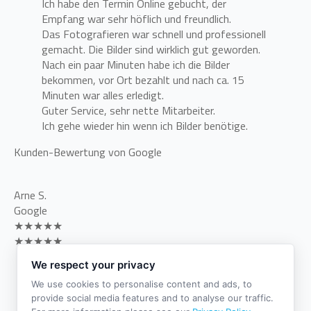
Ich habe den Termin Online gebucht, der
Empfang war sehr höflich und freundlich.
Das Fotografieren war schnell und professionell
gemacht. Die Bilder sind wirklich gut geworden.
Nach ein paar Minuten habe ich die Bilder
bekommen, vor Ort bezahlt und nach ca. 15
Minuten war alles erledigt.
Guter Service, sehr nette Mitarbeiter.
Ich gehe wieder hin wenn ich Bilder benötige.
Kunden-Bewertung von Google
Arne S.
Google
★★★★★
★★★★★
We respect your privacy
Sehr angenehmes und professionelles Business-
Shooting in freundlicher, guter Atmosphäre. Die
We use cookies to personalise content and ads, to
Ergebnisse sind top!
provide social media features and to analyse our traffic.