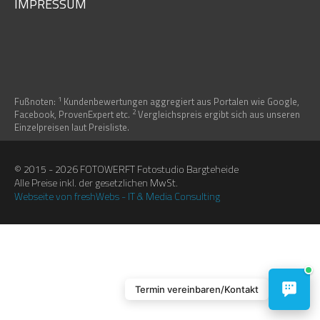
IMPRESSUM
(09:00–18:00 Uhr)
1
Fußnoten:
Kundenbewertungen aggregiert aus Portalen wie Google,
2
Facebook, ProvenExpert etc.
Vergleichspreis ergibt sich aus unseren
Termin vereinbaren
Einzelpreisen laut Preisliste.
Anrufen
0453228991122
© 2015 - 2026 FOTOWERFT Fotostudio Bargteheide
Alle Preise inkl. der gesetzlichen MwSt.
Kontakt
Webseite von freshWebs - IT & Media Consulting
WhatsApp Chat
Anfahrt
Termin vereinbaren/Kontakt
Konta