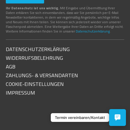
Ihr Datenschutz ist uns wichtig.
Mit Eingabe und Übermittlung Ihrer
Daten erklären Sie sich einverstanden, dass wir Sie persönlich per E-Mail
Newsletter kontaktieren, in dem wir regelmäßig Angebote, wichtige Infos
und Neues mit Ihnen teilen. Sie können sich jederzeit wieder von unserer
Flaschenpost abmelden. Eine Weitergabe Ihrer Daten an Dritte erfolgt nicht.
Weitere Informationen finden Sie in unserer
Datenschutzerklärung
.
09:00–18:00 Uhr
Termin vereinbaren
DATENSCHUTZERKLÄRUNG
WIDERRUFSBELEHRUNG
Anrufen
0453228991122
AGB
ZAHLUNGS- & VERSANDARTEN
Kontakt
COOKIE-EINSTELLUNGEN
WhatsApp Chat
IMPRESSUM
Anfahrt
Termin vereinbaren/Kontakt
Konta