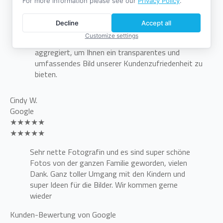
For more information please see our
Privacy Policy
.
Hier finden Sie eine Übersicht unserer
Kundenbewertungen, gebündelt aus verschiedenen
Decline
Accept all
Plattformen. Die Bewertungen werden aus Google,
Customize settings
Facebook, ProvenExpert und weiteren Portalen
aggregiert, um Ihnen ein transparentes und
umfassendes Bild unserer Kundenzufriedenheit zu
bieten.
Cindy W.
Google
★★★★★
★★★★★
Sehr nette Fotografin und es sind super schöne
Fotos von der ganzen Familie geworden, vielen
Dank. Ganz toller Umgang mit den Kindern und
super Ideen für die Bilder. Wir kommen gerne
wieder
Kunden-Bewertung von Google