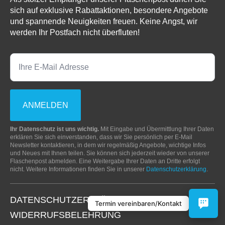
sich auf exklusive Rabattaktionen, besondere Angebote
und spannende Neuigkeiten freuen. Keine Angst, wir
werden Ihr Postfach nicht überfluten!
09:00–14:00 Uhr
Termin vereinbaren
Anrufen
ANMELDEN
0453228991122
Ihr Datenschutz ist uns wichtig.
Mit Eingabe und Übermittlung Ihrer Daten
Kontakt
erklären Sie sich einverstanden, dass wir Sie persönlich per E-Mail
Newsletter kontaktieren, in dem wir regelmäßig Angebote, wichtige Infos
WhatsApp Chat
und Neues mit Ihnen teilen. Sie können sich jederzeit wieder von unserer
Flaschenpost abmelden. Eine Weitergabe Ihrer Daten an Dritte erfolgt
nicht. Weitere Informationen finden Sie in unserer
Datenschutzerklärung
.
Anfahrt
DATENSCHUTZERKLÄRUNG
Termin vereinbaren/Kontakt
Konta
WIDERRUFSBELEHRUNG