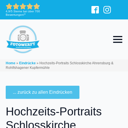
4,9/5 Sterne bei über 700
1
Bewertungen!
Home
»
Eindrücke
»
Hochzeits-Portraits Schlosskirche Ahrensburg &
Rohlfshagener Kupfermühle
... zurück zu allen Eindrücken
Hochzeits-Portraits
Schlosskirche