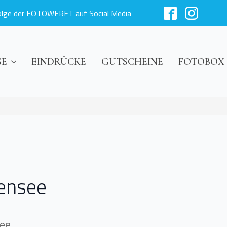
olge der FOTOWERFT auf Social Media
SE
EINDRÜCKE
GUTSCHEINE
FOTOBOX
ßensee
see