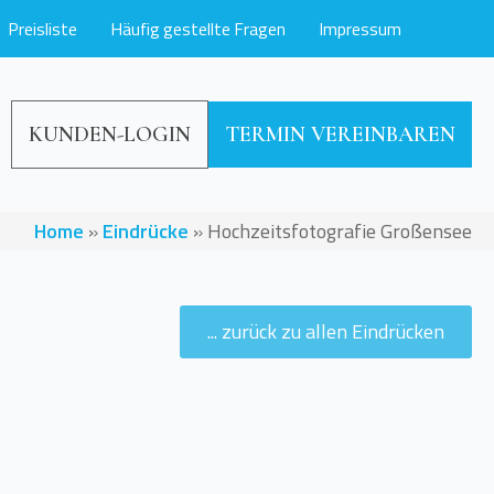
Preisliste
Häufig gestellte Fragen
Impressum
KUNDEN-LOGIN
TERMIN VEREINBAREN
Home
»
Eindrücke
»
Hochzeitsfotografie Großensee
... zurück zu allen Eindrücken