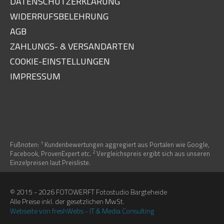
DATENSCHUTZERKLÄRUNG
WIDERRUFSBELEHRUNG
AGB
ZAHLUNGS- & VERSANDARTEN
COOKIE-EINSTELLUNGEN
IMPRESSUM
1
Fußnoten:
Kundenbewertungen aggregiert aus Portalen wie Google,
2
Facebook, ProvenExpert etc.
Vergleichspreis ergibt sich aus unseren
Einzelpreisen laut Preisliste.
© 2015 - 2026 FOTOWERFT Fotostudio Bargteheide
Alle Preise inkl. der gesetzlichen MwSt.
Webseite von freshWebs - IT & Media Consulting