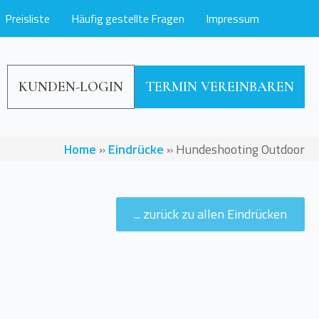
Preisliste
Häufig gestellte Fragen
Impressum
KUNDEN-LOGIN
TERMIN VEREINBAREN
Home
»
Eindrücke
»
Hundeshooting Outdoor
... zurück zu allen Eindrücken