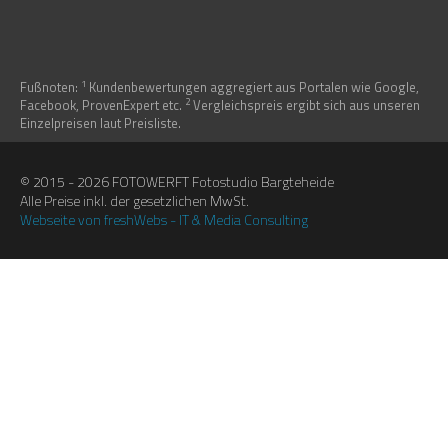
1
Fußnoten:
Kundenbewertungen aggregiert aus Portalen wie Google,
2
Facebook, ProvenExpert etc.
Vergleichspreis ergibt sich aus unseren
Einzelpreisen laut Preisliste.
© 2015 - 2026 FOTOWERFT Fotostudio Bargteheide
Alle Preise inkl. der gesetzlichen MwSt.
Webseite von freshWebs - IT & Media Consulting