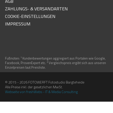
AGB
ZAHLUNGS- & VERSANDARTEN
COOKIE-EINSTELLUNGEN
IMPRESSUM
1
Fußnoten:
Kundenbewertungen aggregiert aus Portalen wie Google,
2
Facebook, ProvenExpert etc.
Vergleichspreis ergibt sich aus unseren
Einzelpreisen laut Preisliste.
© 2015 - 2026 FOTOWERFT Fotostudio Bargteheide
Alle Preise inkl. der gesetzlichen MwSt.
Webseite von freshWebs - IT & Media Consulting