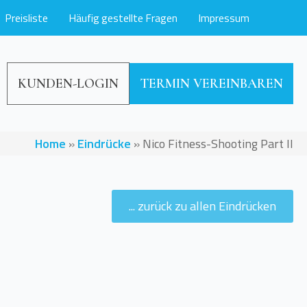
Preisliste
Häufig gestellte Fragen
Impressum
KUNDEN-LOGIN
TERMIN VEREINBAREN
Home
»
Eindrücke
»
Nico Fitness-Shooting Part II
... zurück zu allen Eindrücken