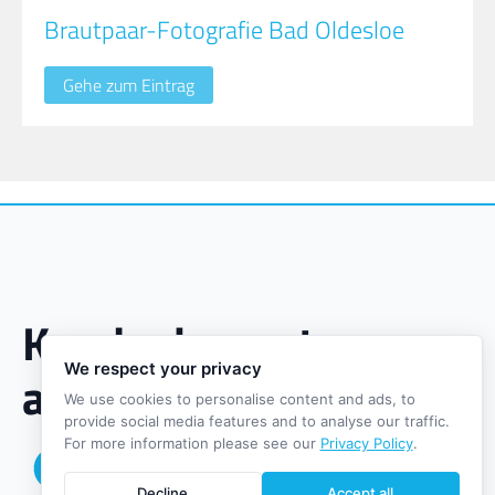
Brautpaar-Fotografie Bad Oldesloe
Gehe zum Eintrag
Kundenbewertungen
We respect your privacy
auf einen Blick
We use cookies to personalise content and ads, to
provide social media features and to analyse our traffic.
For more information please see our
Privacy Policy
.
Hier finden Sie eine Übersicht unserer
Kundenbewertungen, gebündelt aus
Decline
Accept all