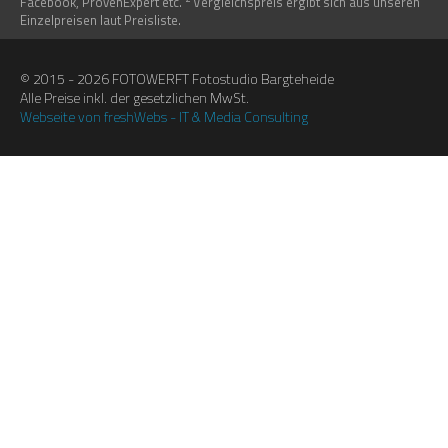
Facebook, ProvenExpert etc.
Vergleichspreis ergibt sich aus unseren
Einzelpreisen laut Preisliste.
© 2015 - 2026 FOTOWERFT Fotostudio Bargteheide
Alle Preise inkl. der gesetzlichen MwSt.
Webseite von freshWebs - IT & Media Consulting