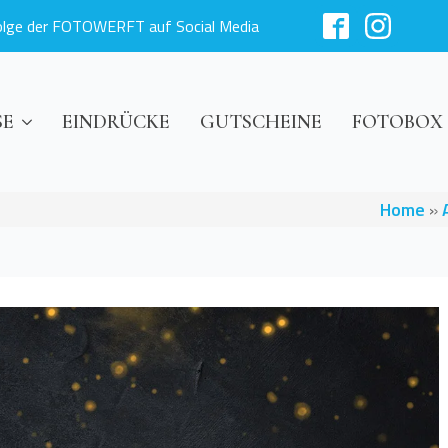
olge der FOTOWERFT auf Social Media
SE
EINDRÜCKE
GUTSCHEINE
FOTOBOX
Home
»