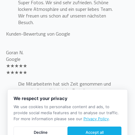
Super Fotos. Wir sind sehr zufrieden. Schöne
lockere Atmosphäre und ein super liebes Team.
Wir freuen uns schon auf unseren nächsten
Besuch.
Kunden-Bewertung von Google
Goran N.
Google
★★★★★
★★★★★
Die Mitarbeiterin hat sich Zeit genommen und
war sehr freundlich bei der Erstellung von
Passfotos für meine Tochter. Der Preis ist im
We respect your privacy
Vergleich zum lokalen Marktbegleiter auch
We use cookies to personalise content and ads, to
günstiger. Einzig die Parkplatzsituation ist
provide social media features and to analyse our traffic.
unbefriedigend, aber ich hatte ja auch zu Fuß
For more information please see our
Privacy Policy
.
kommen können…
Insgesamt ist Fotowerft sehr empfehlenswert!
Decline
Accept all